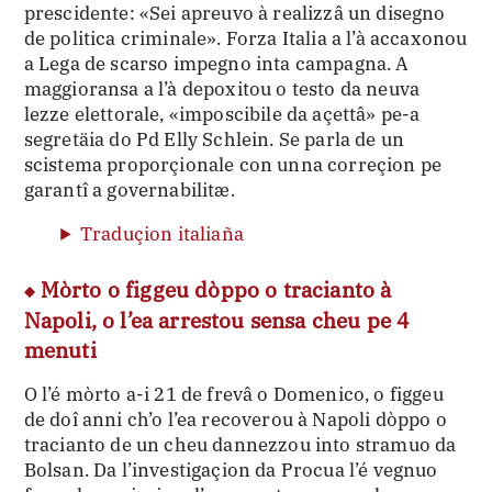
prescidente: «Sei apreuvo à realizzâ un disegno
de politica criminale». Forza Italia a l’à accaxonou
a Lega de scarso impegno inta campagna. A
maggioransa a l’à depoxitou o testo da neuva
lezze elettorale, «imposcibile da açettâ» pe-a
segretäia do Pd Elly Schlein. Se parla de un
scistema proporçionale con unna correçion pe
garantî a governabilitæ.
Traduçion italiaña
Mòrto o figgeu dòppo o tracianto à
Napoli, o l’ea arrestou sensa cheu pe 4
menuti
O l’é mòrto a-i 21 de frevâ o Domenico, o figgeu
de doî anni ch’o l’ea recoverou à Napoli dòppo o
tracianto de un cheu dannezzou into stramuo da
Bolsan. Da l’investigaçion da Procua l’é vegnuo