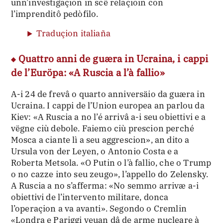
unn’investigaçion in scê relaçioin con
l’imprenditô pedòfilo.
Traduçion italiaña
Quattro anni de guæra in Ucraina, i cappi
de l’Euröpa: «A Ruscia a l’à fallio»
A-i 24 de frevâ o quarto anniversäio da guæra in
Ucraina. I cappi de l’Union europea an parlou da
Kiev: «A Ruscia a no l’é arrivâ a-i seu obiettivi e a
vëgne ciù debole. Faiemo ciù prescion perché
Mosca a ciante lì a seu aggrescion», an dito a
Ursula von der Leyen, o Antonio Costa e a
Roberta Metsola. «O Putin o l’à fallio, che o Trump
o no cazze into seu zeugo», l’appello do Zelensky.
A Ruscia a no s’afferma: «No semmo arrivæ a-i
obiettivi de l’intervento militare, donca
l’operaçion a va avanti». Segondo o Cremlin
«Londra e Pariggi veuan dâ de arme nucleare à