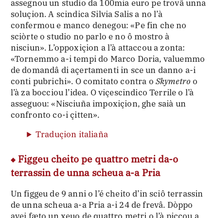
assegnou un studio da 100mia euro pe trovâ unna
soluçion. A scindica Silvia Salis a no l’à
confermou e manco denegou: «Pe fin che no
sciòrte o studio no parlo e no ô mostro à
nisciun». L’oppoxiçion a l’à attaccou a zonta:
«Tornemmo a-i tempi do Marco Doria, valuemmo
de domandâ di açertamenti in sce un danno a-i
conti pubrichi». O comitato contra o
Skymetro
o
l’à za bocciou l’idea. O viçescindico Terrile o l’à
asseguou: «Nisciuña impoxiçion, ghe saià un
confronto co-i çitten».
Traduçion italiaña
Figgeu cheito pe quattro metri da-o
terrassin de unna scheua a-a Pria
Un figgeu de 9 anni o l’é cheito d’in sciô terrassin
de unna scheua a-a Pria a-i 24 de frevâ. Dòppo
avei fæto un xeuo de quattro metri o l’à piccou a