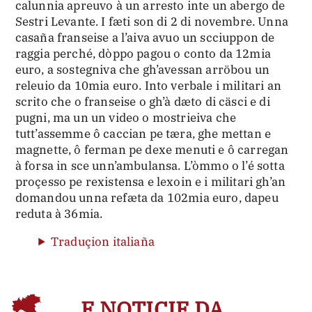
calunnia apreuvo à un arresto inte un abergo de
Sestri Levante. I fæti son di 2 di novembre. Unna
casaña franseise a l’aiva avuo un scciuppon de
raggia perché, dòppo pagou o conto da 12mia
euro, a sostegniva che gh’avessan arröbou un
releuio da 10mia euro. Into verbale i militari an
scrito che o franseise o gh’à dæto di cäsci e di
pugni, ma un un video o mostrieiva che
tutt’assemme ô caccian pe tæra, ghe mettan e
magnette, ô ferman pe dexe menuti e ô carregan
à forsa in sce unn’ambulansa. L’òmmo o l’é sotta
proçesso pe rexistensa e lexoin e i militari gh’an
domandou unna refæta da 102mia euro, dapeu
reduta à 36mia.
Traduçion italiaña
E NOTIÇIE DA