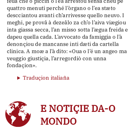
feua che o piccin o l’ea arrestou sensa cheu pe
quattro menuti perché l’òrgano o l’ea stæto
descciantou avanti ch’arrivesse quello neuvo. I
meghi, pe provâ à dezeâlo za ch’o l’aiva viægiou
inta giassa secca, l’an misso sotta l’ægua freida e
dapeu quella cada. L’avvocato da famiggia o l’à
denonçiou de mancanse inti dæti da cartella
clinica. A moæ a l’à dito: «Oua o l’é un angeo ma
veuggio giustiçia, l’arregordiò con unna
fondaçion».
Traduçion italiaña
E NOTIÇIE DA-O
MONDO