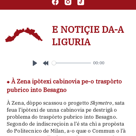
E NOTIÇIE DA-A
LIGURIA
00:00
Play
Rewind
10s
À Zena ipòtexi cabinovia pe-o traspòrto
pubrico into Besagno
À Zena, dòppo scassou o progetto
Skymetro
, sata
feua l’ipòtexi de unna cabinovia pe destrigâ o
problema do traspòrto pubrico into Besagno.
Segondo de indiscreçioin a l’é sta chì a propòsta
do Politecnico de Milan, a-o quæ o Commun o l’à