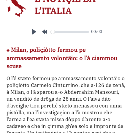
L’ITALIA
00:00
Play
Rewind
10s
Milan, poliçiòtto fermou pe
ammassamento volontäio: o l’à ciammou
scuse
O l’é stæto fermou pe ammassamento volontäio o
poliçiòtto Carmelo Cinturrino, che a-i 26 de zenâ,
à Milan, o l’à sparou a-o Abderrahim Mansouri,
un venditô de dröga de 28 anni. O l’aiva dito
d’aveighe tiou perché stæto menassou con unna
pistòlla, ma l’investigaçion a l’à mostrou che
l’arma a l’ea stæta missa dòppo d’arente a-o
cadaveo e che in çimma gh’ea solo e impronte de
l’agente. Un testimònio o l’à contou ascì che o