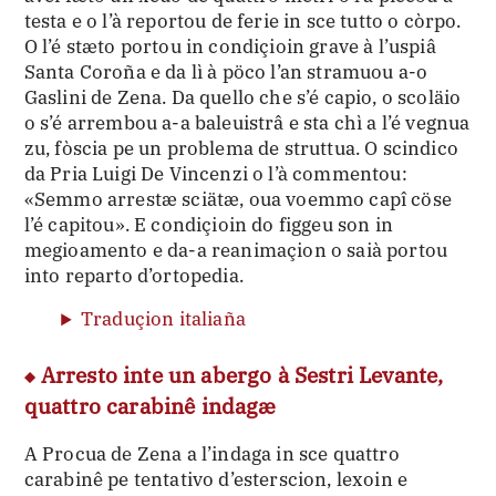
testa e o l’à reportou de ferie in sce tutto o còrpo.
O l’é stæto portou in condiçioin grave à l’uspiâ
Santa Coroña e da lì à pöco l’an stramuou a-o
Gaslini de Zena. Da quello che s’é capio, o scoläio
o s’é arrembou a-a baleuistrâ e sta chì a l’é vegnua
zu, fòscia pe un problema de struttua. O scindico
da Pria Luigi De Vincenzi o l’à commentou:
«Semmo arrestæ sciätæ, oua voemmo capî cöse
l’é capitou». E condiçioin do figgeu son in
megioamento e da-a reanimaçion o saià portou
into reparto d’ortopedia.
Traduçion italiaña
Arresto inte un abergo à Sestri Levante,
quattro carabinê indagæ
A Procua de Zena a l’indaga in sce quattro
carabinê pe tentativo d’esterscion, lexoin e