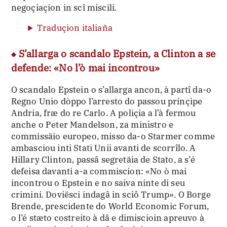
negoçiaçion in scî miscili.
Traduçion italiaña
S’allarga o scandalo Epstein, a Clinton a se
defende: «No l’ò mai incontrou»
O scandalo Epstein o s’allarga ancon, à partî da-o
Regno Unio dòppo l’arresto do passou prinçipe
Andria, fræ do re Carlo. A poliçia a l’à fermou
anche o Peter Mandelson, za ministro e
commissäio europeo, misso da-o Starmer comme
ambasciou inti Stati Unii avanti de scorrîlo. A
Hillary Clinton, passâ segretäia de Stato, a s’é
defeisa davanti a-a commiscion: «No ò mai
incontrou o Epstein e no saiva ninte di seu
crimini. Doviësci indagâ in sciô Trump». O Borge
Brende, prescidente do World Economic Forum,
o l’é stæto costreito à dâ e dimiscioin apreuvo à