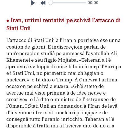
00:00
Play
Rewind
10s
Iran, urtimi tentativi pe schivâ l’attacco di
Stati Unii
L’attacco di Stati Unii à l’Iran o porrieiva ëse unna
costion de giorni. E indiscreçioin parlan de
unn’operaçion studiâ pe ammassâ l’ayatollah Ali
Khamenei e seu figgio Mojtaba. «Teheran a l’é
apreuvo à sviluppâ di miscili boin à corpî l’Euröpa
e i Stati Unii, no permettiò mai ch’aggian o
nucleare», o l’à dito o Trump. À Ginevra l’urtima
occaxon pe schivâ a guæra. «Gh’é stæto de
avertue mai viste primma à de idee neuve e
creative», o l’à dito o ministro de l’Estranxeo de
l’Oman. I Stati Unii an domandou à l’Iran de levâ
d’insemme i trei sciti nucleari prinçipæ e de
consegnâ tutto l’uranio inricchio. Teheran a l’é
disponibile à trattâ ma a l’avieiva dito de no a-a