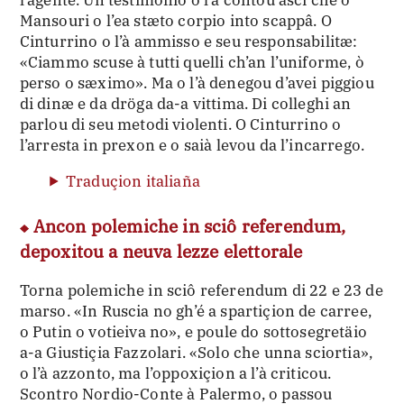
Mansouri o l’ea stæto corpio into scappâ. O
Cinturrino o l’à ammisso e seu responsabilitæ:
«Ciammo scuse à tutti quelli ch’an l’uniforme, ò
perso o sæximo». Ma o l’à denegou d’avei piggiou
di dinæ e da dröga da-a vittima. Di colleghi an
parlou di seu metodi violenti. O Cinturrino o
l’arresta in prexon e o saià levou da l’incarrego.
Traduçion italiaña
Ancon polemiche in sciô referendum,
depoxitou a neuva lezze elettorale
Torna polemiche in sciô referendum di 22 e 23 de
marso. «In Ruscia no gh’é a spartiçion de carree,
o Putin o votieiva no», e poule do sottosegretäio
a-a Giustiçia Fazzolari. «Solo che unna sciortia»,
o l’à azzonto, ma l’oppoxiçion a l’à criticou.
Scontro Nordio-Conte à Palermo, o passou