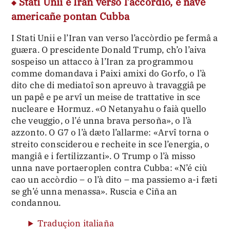
Stati Unii e Iran verso l’accòrdio, e nave
americañe pontan Cubba
I Stati Unii e l’Iran van verso l’accòrdio pe fermâ a
guæra. O prescidente Donald Trump, ch’o l’aiva
sospeiso un attacco à l’Iran za programmou
comme domandava i Paixi amixi do Gorfo, o l’à
dito che di mediatoî son apreuvo à travaggiâ pe
un papê e pe arvî un meise de trattative in sce
nucleare e Hormuz. «O Netanyahu o faià quello
che veuggio, o l’é unna brava persoña», o l’à
azzonto. O G7 o l’à dæto l’allarme: «Arvî torna o
streito consciderou e recheite in sce l’energia, o
mangiâ e i fertilizzanti». O Trump o l’à misso
unna nave portaeroplen contra Cubba: «N’é ciù
cao un accòrdio – o l’à dito – ma passiemo a-i fæti
se gh’é unna menassa». Ruscia e Ciña an
condannou.
Traduçion italiaña