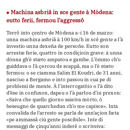
Machina asbriâ in sce gente à Mòdena:
eutto ferii, fermou l’aggressô
Terrô into çentro de Mòdena a-i 16 de mazzo:
unna machina asbriâ à 100 km/h in scê gente a l’à
investio unna dexeña de persoñe. Eutto son
arrestæ ferie, quattro in condiçioin grave: à unna
dònna gh’é stæto amputou e gambe. L’òmmo ch’o
guiddava o l’à çercou de scappâ, ma o l’é stæto
fermou: o se ciamma Salim El Koudri, de 31 anni,
nasciuo a Bergamo e into passou in cua pe di
problemi de mente. À l’interrogatöio o l’à dito
d’ëse in confuxon, dapeu o l’à parlou d’in prexon:
«Saiva che quello giorno saieiva mòrto, ò
beseugno de quarchedun ch’o me capisce». Inta
convalida de l’arresto se parla de unn’açion fæta
«pe ammassâ ciù gente poscibile». Inte di
messaggi de çinqu’anni inderê o scriveiva: