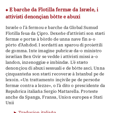
E barche da Flotilla fermæ da Isræle, i
attivisti denonçian bòtte e abuxi
Isræle o l’à fermou e barche da Global Sumud
Flotilla feua da Çipro. Dexeñe d’attivisti son stæti
fermæ e portæ à bòrdo de unna nave fin a-o
pòrto d’Ashdod. I sordatti an sparou di proiettili
de gomma. Inte imagine pubricæ da-o ministro
isrælian Ben Gvir se vedde i attivisti missi a-o
landon, inzenoggiæ e imbindæ. L’é stæto
denonçiou di abuxi sessuali e de bòtte ascì. Unna
çinquanteña son stæti recoveræ à Istanbul pe de
lexoin. «Un trattamento inçivile pe de persoñe
fermæ contra a lezze», o l’à dito o prescidente da
Repubrica italiaña Sergio Mattarella. Proteste
anche da Spanga, Fransa, Union europea e Stati
Unii
Traduçion italiaña