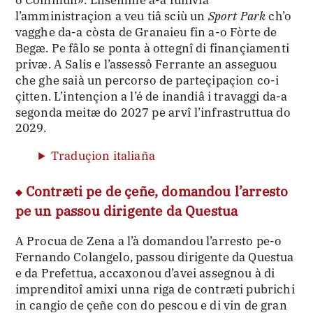
o Commun». Lnsemme a-a funivia
l’amministraçion a veu tiâ sciù un
Sport Park
ch’o
vagghe da-a còsta de Granaieu fin a-o Fòrte de
Begæ. Pe fâlo se ponta à ottegnî di finançiamenti
privæ. A Salis e l’assessô Ferrante an asseguou
che ghe saià un percorso de parteçipaçion co-i
çitten. L’intençion a l’é de inandiâ i travaggi da-a
segonda meitæ do 2027 pe arvî l’infrastruttua do
2029.
Traduçion italiaña
Contræti pe de çeñe, domandou l’arresto
pe un passou dirigente da Questua
A Procua de Zena a l’à domandou l’arresto pe-o
Fernando Colangelo, passou dirigente da Questua
e da Prefettua, accaxonou d’avei assegnou à di
imprenditoî amixi unna riga de contræti pubrichi
in cangio de çeñe con do pescou e di vin de gran