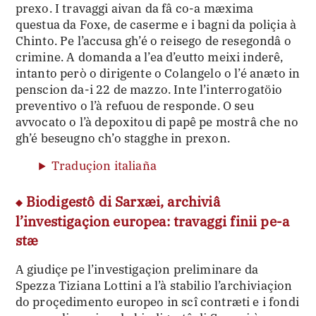
prexo. I travaggi aivan da fâ co-a mæxima
questua da Foxe, de caserme e i bagni da poliçia à
Chinto. Pe l’accusa gh’é o reisego de resegondâ o
crimine. A domanda a l’ea d’eutto meixi inderê,
intanto però o dirigente o Colangelo o l’é anæto in
penscion da-i 22 de mazzo. Inte l’interrogatöio
preventivo o l’à refuou de responde. O seu
avvocato o l’à depoxitou di papê pe mostrâ che no
gh’é beseugno ch’o stagghe in prexon.
Traduçion italiaña
Biodigestô di Sarxæi, archiviâ
l’investigaçion europea: travaggi finii pe-a
stæ
A giudiçe pe l’investigaçion preliminare da
Spezza Tiziana Lottini a l’à stabilio l’archiviaçion
do proçedimento europeo in scî contræti e i fondi