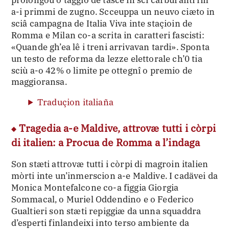
prolongou o taggio de tasce in scî carburanti fin
a-i primmi de zugno. Scceuppa un neuvo ciæto in
sciâ campagna de Italia Viva inte staçioin de
Romma e Milan co-a scrita in caratteri fascisti:
«Quande gh’ea lê i treni arrivavan tardi». Sponta
un testo de reforma da lezze elettorale ch’0 tia
sciù a-o 42% o limite pe ottegnî o premio de
maggioransa.
Traduçion italiaña
Tragedia a-e Maldive, attrovæ tutti i còrpi
di italien: a Procua de Romma a l’indaga
Son stæti attrovæ tutti i còrpi di magroin italien
mòrti inte un’inmerscion a-e Maldive. I cadävei da
Monica Montefalcone co-a figgia Giorgia
Sommacal, o Muriel Oddendino e o Federico
Gualtieri son stæti repiggiæ da unna squaddra
d’esperti finlandeixi into terso ambiente da