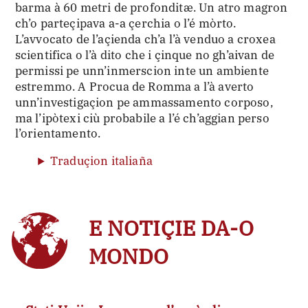
barma à 60 metri de profonditæ. Un atro magron
ch’o parteçipava a-a çerchia o l’é mòrto.
L’avvocato de l’açienda ch’a l’à venduo a croxea
scientifica o l’à dito che i çinque no gh’aivan de
permissi pe unn’inmerscion inte un ambiente
estremmo. A Procua de Romma a l’à averto
unn’investigaçion pe ammassamento corposo,
ma l’ipòtexi ciù probabile a l’é ch’aggian perso
l’orientamento.
Traduçion italiaña
E NOTIÇIE DA-O
MONDO