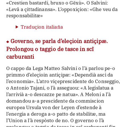
«Crestien bastardi, bruxo o Gëxù». O Salvini:
«Levâ a çittadinansa». L’oppoxiçion: «Ghe veu da
responsabilitæ»
Traduçion italiaña
Governo, se parla d’eleçioin antiçipæ.
Prolongou o taggio de tasce in scî
carburanti
O cappo da Lega Matteo Salvini o l’à parlou pe-o
primmo d’eleçioin antiçipæ: «Dependià ascì da
l’economia». L’atro viçeprescidente do Conseggio,
o Antonio Tajani, o l’à asseguou: «A legislatua a
l’arrivià a-o descazze pe natua». A Meloni a l’à
domandou a-a prescidente da commiscion
europea Ursula von der Leyen d’estende à
l’energia a deroga a-o patto de stabilitæ, ma
l’Union a l’à respòsto de no. O governo o l’à