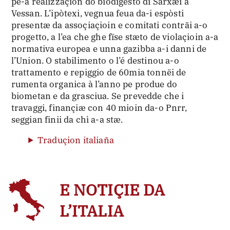
pe-a realizzaçion do biodigestô di Sarxæi à
Vessan. L’ipòtexi, vegnua feua da-i espòsti
presentæ da assoçiaçioin e comitati conträi a-o
progetto, a l’ea che ghe fïse stæto de violaçioin a-a
normativa europea e unna gazibba a-i danni de
l’Union. O stabilimento o l’é destinou a-o
trattamento e repiggio de 60mia tonnëi de
rumenta organica à l’anno pe produe do
biometan e da grasciua. Se prevedde che i
travaggi, finançiæ con 40 mioin da-o Pnrr,
seggian finii da chì a-a stæ.
Traduçion italiaña
E NOTIÇIE DA
L’ITALIA