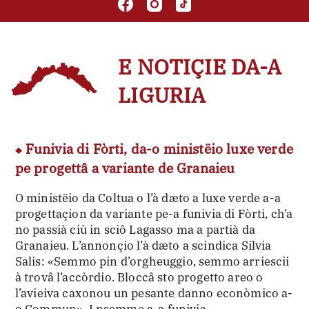
E NOTIÇIE DA-A
LIGURIA
Funivia di Fòrti, da-o ministëio luxe verde
pe progettâ a variante de Granaieu
O ministëio da Coltua o l’à dæto a luxe verde a-a
progettaçion da variante pe-a funivia di Fòrti, ch’a
no passià ciù in sciô Lagasso ma a partià da
Granaieu. L’annonçio l’à dæto a scindica Silvia
Salis: «Semmo pin d’orgheuggio, semmo arriescii
à trovâ l’accòrdio. Bloccâ sto progetto areo o
l’avieiva caxonou un pesante danno econòmico a-