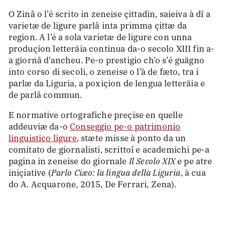
O Zinâ o l’é scrito in zeneise çittadin, saieiva à dî a
varietæ de ligure parlâ inta primma çittæ da
region. A l’é a sola varietæ de ligure con unna
produçion letteräia continua da-o secolo XIII fin a-
a giornâ d’ancheu. Pe-o prestigio ch’o s’é guägno
into corso di secoli, o zeneise o l’à de fæto, tra i
parlæ da Liguria, a poxiçion de lengua letteräia e
de parlâ commun.
E normative ortografiche preçise en quelle
addeuviæ da-o
Conseggio pe-o patrimonio
linguistico ligure
, stæte misse à ponto da un
comitato de giornalisti, scrittoî e academichi pe-a
pagina in zeneise do giornale
Il Secolo XIX
e pe atre
iniçiative (
Parlo Ciæo: la lingua della Liguria
, à cua
do A. Acquarone, 2015, De Ferrari, Zena).